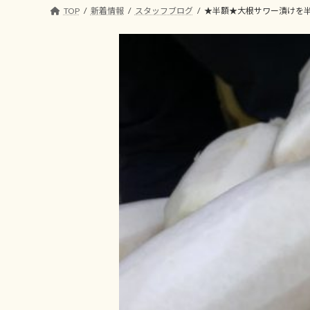
コ
ナ
TOP
新着情報
スタッフブログ
★半額★大根サワー漬けを
ン
ビ
テ
ゲ
ン
ー
ツ
シ
へ
ョ
ス
ン
キ
に
ッ
移
プ
動