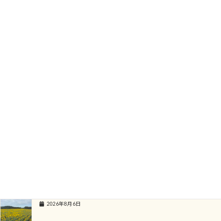
すべて食材を楽しむためのランチです。
素朴なランチですが、やっぱり季節を楽しめるのがいい！
ランチの後は、お花を楽しみに行けて秋の思い出も堪能できます。
わんちゃんと一緒に気兼ねなくランチが食べれるのもいいですよ。
秋は、花ひろばに遊びに来てください。
関連記事
ひまわりの満開情報 ８月６日現在
2026年8月6日