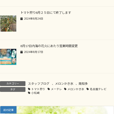
トマト狩り8月２５日にて終了します
2024年8月24日
8月17日内海の花火にあたり営業時間変更
2024年8月17日
スタッフブログ
、
メロンかき氷
、
南知多
カテゴリー
トマト狩り
メーテレ
メロンかき氷
名古屋テレビ
タグ
小松崎
前の記事