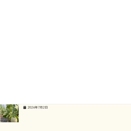
名古屋テレビの小松崎アナウンサーさんにお越しいただき
トマト狩りとメロンかき氷を楽しんでいただきました。
生放送でしたので、メロンかき氷が溶けてしまうのではないかと
心配しました。
ハプニングもなく放送できてホッとしています。
暑い夏には、花ひろばで作ったメロンのかき氷を
是非、食べに来てください。
関連記事
夏とメロン！そしてメロンのかき氷の季節
2026年7月2日