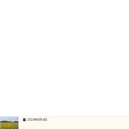
3月15日に種まきしたひまわり
本日、畑に成長を確認しにいったら、可愛い双葉が
出始めていました。
夏の準備が始まっております。
この双葉ちゃんたちの成長が楽しみですが、
6月中旬には、大きなひまわりの花を咲かしてくれるはずです。
花ひろばでは、毎週満開になるように11個の畑に
種まきをしていきます。
次回の種まき予定は、4月1日予定です。
ただいま、満開の菜の花もそろそろ終わりを迎え
菜の花畑とさようならした後に、ひまわりの種まきを
していきます。
寂しいですが、夏の準備がはじまっております。
関連記事
ひまわりの満開情報 ８月６日現在
2026年8月6日