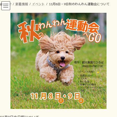
コ
ナ
TOP
新着情報
イベント
11月8日・9日秋のわんわん運動会について
ン
ビ
テ
ゲ
ン
ー
ツ
シ
へ
ョ
ス
ン
キ
に
ッ
移
プ
動