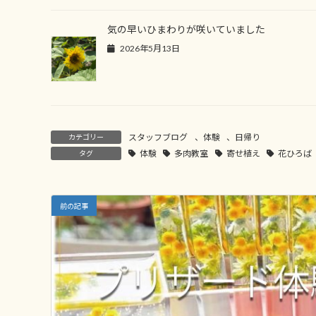
気の早いひまわりが咲いていました
2026年5月13日
スタッフブログ
、
体験
、
日帰り
カテゴリー
体験
多肉教室
寄せ植え
花ひろば
タグ
前の記事