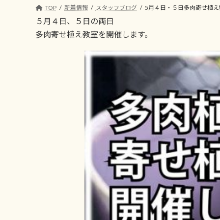
コ
ナ
TOP
新着情報
スタッフブログ
5月４日・５日多肉寄せ植え
ン
ビ
５月４日、５日の両日
テ
ゲ
多肉寄せ植え教室を開催します。
ン
ー
ツ
シ
へ
ョ
ス
ン
キ
に
ッ
移
プ
動