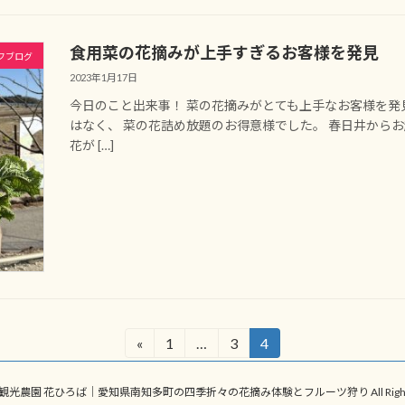
食用菜の花摘みが上手すぎるお客様を発見
フブログ
2023年1月17日
今日のこと出来事！ 菜の花摘みがとても上手なお客様を
はなく、 菜の花詰め放題のお得意様でした。 春日井から
花が […]
«
1
…
3
4
固
固
固
定
定
定
ペ
ペ
ペ
ht © 観光農園 花ひろば｜愛知県南知多町の四季折々の花摘み体験とフルーツ狩り All Rights R