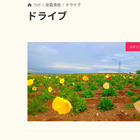
コ
ナ
TOP
新着情報
ドライブ
ン
ビ
ドライブ
テ
ゲ
ン
ー
ツ
シ
へ
ョ
スタッ
ス
ン
キ
に
ッ
移
プ
動