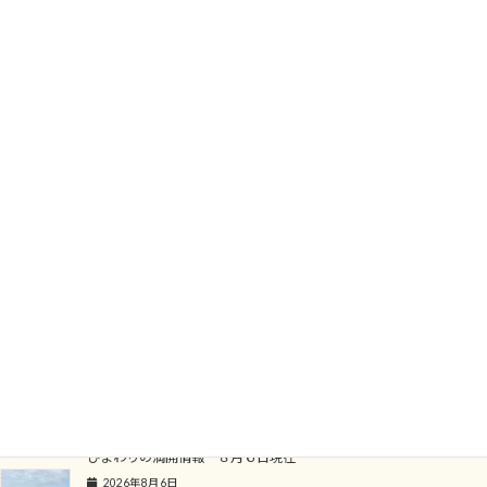
4月29日（祝）、5月5日（祝）の2日間
種まき体験（無料）は、11時と14時に開催いたします。
花ひろばの園内にあなたのひまわりを咲かせてみませんか？
指定の場所になりますが、ひまわりの種をまいて
65日後にあなたのひまわりが咲きます。
今回初の企画となりますが、是非とも無料参加になりますので
気軽に参加してください。
先着100名様限定
関連記事
ひまわりの満開情報 ８月６日現在
2026年8月6日