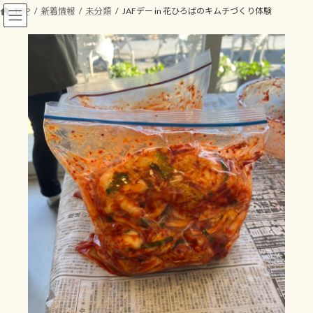
コ
ナ
TOP
新着情報
未分類
JAFデー in 花ひろばのキムチづくり体験
ン
ビ
テ
ゲ
ン
ー
ツ
シ
へ
ョ
ス
ン
キ
に
ッ
移
プ
動