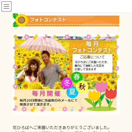
コ
ナ
TOP
花ひろばの思い出フォトコンテスト
ン
ビ
テ
ゲ
ン
ー
ツ
シ
へ
ョ
ス
ン
キ
に
ッ
移
プ
動
花ひろばへご来園いただきありがとうございました。