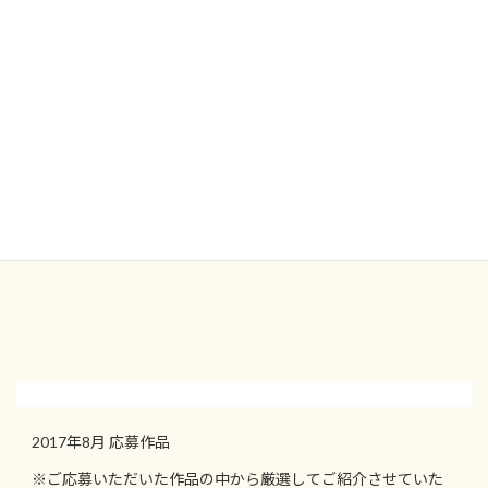
2017年８月 入賞 みゆき様
2017年8月 応募作品
※ご応募いただいた作品の中から厳選してご紹介させていた