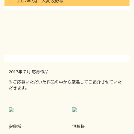
2017年7月 入賞 牧野様
2017年７月 応募作品
※ご応募いただいた作品の中から厳選してご紹介させていた
だきます。
安藤様
伊藤様