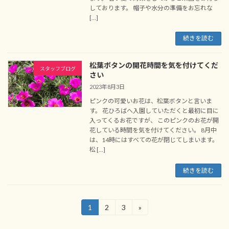
しております。 帽子や水分の準備をお忘れな
[…]
続きを読む
松葉ボタンの開花時間を気を付けてくだ
スタッフブログ
さい
2023年8月3日
ピンクの可愛いお花は、松葉ボタンと言いま
す。 花ひろばへ入園していただくと最初に目に
入ってくるお花ですが、 このピンクのお花が開
花している時間を気を付けてください。 8月中
は、14時にはすべての花が閉じてしまいます。
松 […]
続きを読む
投
1
2
3
»
固
固
固
定
定
定
稿
ペ
ペ
ペ