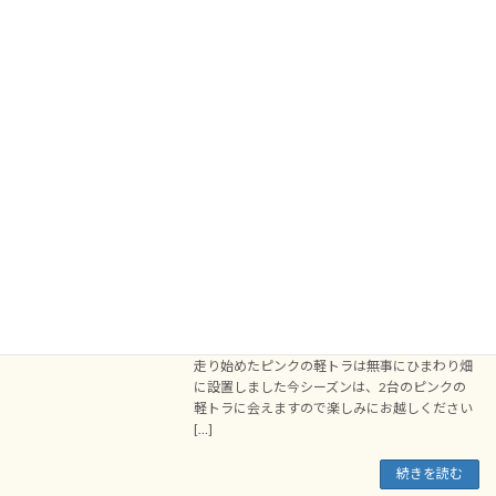
2025年7月19日
2025年７月１９日朝ひまわり畑では、ひまわり
が朝から元気に満開です。今日もひまわりに見
つめられてしまい朝から元気をいただきまし
た。ひまわりは、いつお越しいただいても見ご
ろを迎えるようにしています。夏は、やっぱり
ひまわり […]
続きを読む
新しいピンクの軽トラ2025が登場しまし
スタッフブログ
た
2025年6月25日
2025新しいピンクの軽トラ（展望台）が登場し
ました本日2025年6月25日ひまわり畑に向けて
走り始めたピンクの軽トラは無事にひまわり畑
に設置しました今シーズンは、2台のピンクの
軽トラに会えますので楽しみにお越しください
[…]
続きを読む