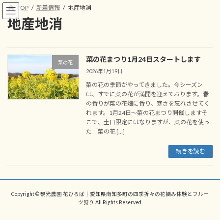
コ
ナ
TOP
新着情報
地産地消
ン
ビ
地産地消
テ
ゲ
ン
ー
ツ
シ
へ
ョ
菜の花まつり1月24日スタートします
ス
ン
菜の花
2026年1月19日
キ
に
ッ
移
菜の花の季節がやってきました。今シーズン
プ
動
は、すでに菜の花が満開を迎えております。春
の香りが菜の花畑に香り、寒さを忘れさせてく
れます。1月24日～菜の花まつり開催しますそ
こで、土日限定にはなりますが、菜の花を使っ
た「菜の花 […]
続きを読む
Copyright © 観光農園 花ひろば｜愛知県南知多町の四季折々の花摘み体験とフルー
ツ狩り All Rights Reserved.