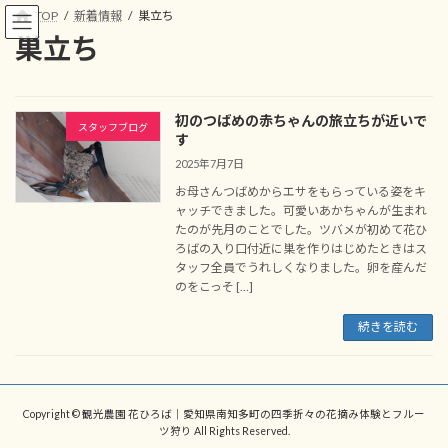
コ
ナ
TOP
新着情報
巣立ち
ン
ビ
巣立ち
テ
ゲ
ン
ー
ツ
シ
へ
ョ
初のつばめの赤ちゃんの旅立ちが近いで
ス
ン
スタッフブログ
す
キ
に
2025年7月7日
ッ
移
プ
動
お母さんつばめからエサをもらっている姿をキ
ャッチできました。可愛いあかちゃんが生まれ
たのが先月のことでした。ツバメが初めて花ひ
ろばの入り口付近に巣を作りはじめたときはス
タッフ全員でうれしくなりました。卵を産んだ
のをこっそ […]
続きを読む
Copyright © 観光農園 花ひろば｜愛知県南知多町の四季折々の花摘み体験とフルー
ツ狩り All Rights Reserved.