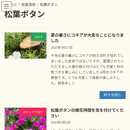
コ
ナ
TOP
新着情報
松葉ボタン
ン
ビ
松葉ボタン
テ
ゲ
ン
ー
ツ
シ
へ
ョ
夏の暑さにコキアが大変なことになりま
ス
ン
コキア
した
キ
に
2025年9月17日
ッ
移
プ
動
今年の夏の暑さにコキアが耐え切れず枯れてし
まいました全体ではないですが、整理させてい
ただきました春の植え付けはとても可愛く秋の
色づきを楽しみにしていました 6月のコキアの
景色です。とても可愛くて成長が楽しみでし
た。知多半 […]
続きを読む
松葉ボタンの開花時間を気を付けてくだ
スタッフブログ
さい
2023年8月3日