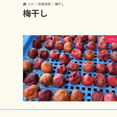
コ
ナ
TOP
新着情報
梅干し
ン
ビ
梅干し
テ
ゲ
ン
ー
ツ
シ
へ
ョ
スタッ
ス
ン
キ
に
ッ
移
プ
動