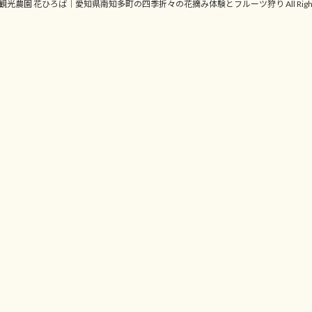
ht © 観光農園 花ひろば｜愛知県南知多町の四季折々の花摘み体験とフルーツ狩り All Rights R