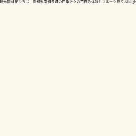
ht © 観光農園 花ひろば｜愛知県南知多町の四季折々の花摘み体験とフルーツ狩り All Rights R