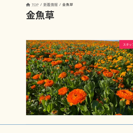
コ
ナ
TOP
新着情報
金魚草
ン
ビ
金魚草
テ
ゲ
ン
ー
ツ
シ
へ
ョ
スタッ
ス
ン
キ
に
ッ
移
プ
動