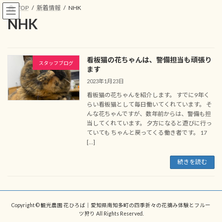
コ
ナ
TOP
新着情報
NHK
ン
ビ
NHK
テ
ゲ
ン
ー
ツ
シ
へ
ョ
看板猫の花ちゃんは、警備担当も頑張り
ス
ン
スタッフブログ
ます
キ
に
2023年1月23日
ッ
移
プ
動
看板猫の花ちゃんを紹介します。 すでに9年く
らい看板猫として毎日働いてくれています。 そ
んな花ちゃんですが、数年前からは、警備も担
当してくれています。 夕方になると遊びに行っ
ていても ちゃんと戻ってくる働き者です。 17
[…]
続きを読む
Copyright © 観光農園 花ひろば｜愛知県南知多町の四季折々の花摘み体験とフルー
ツ狩り All Rights Reserved.