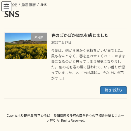
コ
ナ
TOP
新着情報
SNS
ン
ビ
SNS
テ
ゲ
ン
ー
ツ
シ
へ
ョ
春のぽかぽか陽気を感じました
ス
ン
未分類
2023年2月7日
キ
に
ッ
移
今朝は、朝から暖かく気持ちがいい日でした。
プ
動
風もなんとなく、春を思わせてくれて このまま
春になるのかと思ってしまう陽気になりまし
た。 菜の花も春の風に誘われて、いい香りが漂
っていました。 2月中旬以降は、今以上に開花
がす […]
続きを読む
Copyright © 観光農園 花ひろば｜愛知県南知多町の四季折々の花摘み体験とフルー
ツ狩り All Rights Reserved.